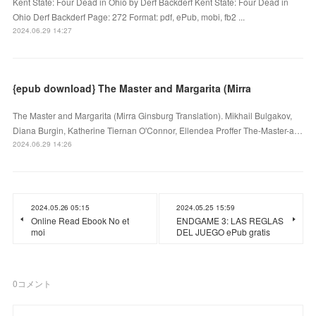
Kent State: Four Dead in Ohio by Derf Backderf Kent State: Four Dead in
Ohio Derf Backderf Page: 272 Format: pdf, ePub, mobi, fb2 ...
2024.06.29 14:27
{epub download} The Master and Margarita (Mirra
The Master and Margarita (Mirra Ginsburg Translation). Mikhail Bulgakov,
Diana Burgin, Katherine Tiernan O'Connor, Ellendea Proffer The-Master-a…
2024.06.29 14:26
2024.05.26 05:15
2024.05.25 15:59
Online Read Ebook No et
ENDGAME 3: LAS REGLAS
moi
DEL JUEGO ePub gratis
0
コメント