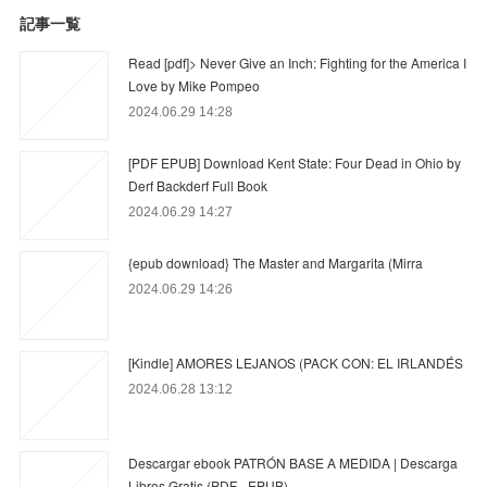
記事一覧
Read [pdf]> Never Give an Inch: Fighting for the America I
Love by Mike Pompeo
2024.06.29 14:28
[PDF EPUB] Download Kent State: Four Dead in Ohio by
Derf Backderf Full Book
2024.06.29 14:27
{epub download} The Master and Margarita (Mirra
2024.06.29 14:26
[Kindle] AMORES LEJANOS (PACK CON: EL IRLANDÉS
2024.06.28 13:12
Descargar ebook PATRÓN BASE A MEDIDA | Descarga
Libros Gratis (PDF - EPUB)