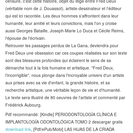
censure, c'est cette histoire, objet du litige entre Fred Deux
(véritable nom de J. Douassot), artiste-dessinateur et l'éditeur
qui est ici racontée. Les deux hommes s'affrontent dans leur
humanité, leur amitié et leurs convictions, mais l'on y croise
aussi Georges Bataille, Joseph-Marie Lo Duca et Cécile Reims,
l'épouse de l'écrivain.
Retrouver les passages perdus de La Gana, deviendra pour
Fred Deux une obsession car ces coupes réalisées sur son texte
sont des blessures profondes qui éclairent le sens de sa
démarche tout à la fois humaine et artistique. "Fred Deux,
l'incorrigible", nous plonge dans l'incroyable univers d'un artiste
aux prises avec sa vie d'enfant, la grande histoire, et sa
recherche artistique, une véritable leçon de vie et d'humanité.
Le texte sera illustré de 80 oeuvres de l'artiste et commenté par
Frédérick Aubourg.
Pdf recommandé: [Kindle] PERIODONTOLOGÍA CLÍNICA E
IMPLANTOLOGÍA ODONTOLÓGICA TOMO 2 descargar gratis
download link
, [Pdf/ePub/Mobi] LAS HIJAS DE LA CRIADA