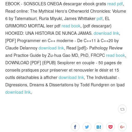
EBOOK - SONSOLES ONEGA descargar ebook gratis
read pdf
,
Read online: The Mythical Hero's Otherworld Chronicles: Volume
6 by Tatematsuri, Ruria Miyuki, James Whittaker
pdf
, EL
GRIMORIO MORTAL leer pdf
read book
, {pdf descargar}
HOOKED: UNA HISTORIA DE NUNCA JAMAS.
download link
,
[PDF] Programmer en C++ moderne - De C++11 à C++20 by
Claude Delannoy
download link
, Read [pdf]> Pathology Review
and Practice Guide by Zu-hua Gao MD, PhD, FRCPC
read book
,
DOWNLOAD [PDF] {EPUB} Sexplorer en couple - 50 pages de
conseils pratiques pour préserver et renouveler le désir et 15
outils détachables à afficher
download link
, The Individualist -
Digressions, Dreams & Dissertations by Todd Rundgren on Ipad
download link
,